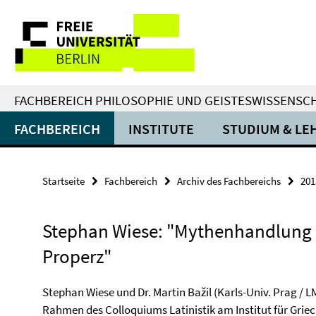
Springe
Service-
direkt
zu
Navigation
Inhalt
FACHBEREICH PHILOSOPHIE UND GEISTESWISSENSC
FACHBEREICH
INSTITUTE
STUDIUM & LE
Startseite
Fachbereich
Archiv des Fachbereichs
201
Stephan Wiese: "Mythenhandlung 
Properz"
Stephan Wiese und Dr. Martin Bažil (Karls-Univ. Prag / 
Rahmen des Colloquiums Latinistik am Institut für Griec