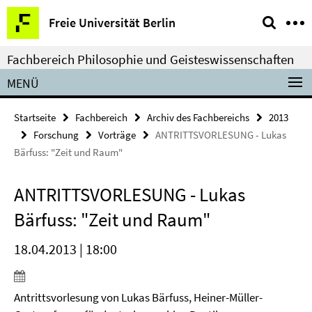
Springe
Service-
Freie Universität Berlin
direkt
Navigation
zu
Fachbereich Philosophie und Geisteswissenschaften
Inhalt
MENÜ
Startseite
Fachbereich
Archiv des Fachbereichs
2013
Forschung
Vorträge
ANTRITTSVORLESUNG - Lukas
Bärfuss: "Zeit und Raum"
ANTRITTSVORLESUNG - Lukas
Bärfuss: "Zeit und Raum"
18.04.2013 | 18:00
Antrittsvorlesung von Lukas Bärfuss, Heiner-Müller-