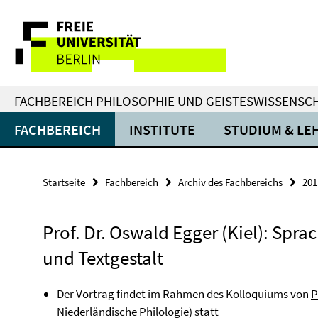
Springe
Service-
direkt
zu
Navigation
Inhalt
FACHBEREICH PHILOSOPHIE UND GEISTESWISSENSC
FACHBEREICH
INSTITUTE
STUDIUM & LE
Startseite
Fachbereich
Archiv des Fachbereichs
201
Prof. Dr. Oswald Egger (Kiel): Spra
und Textgestalt
Der Vortrag findet im Rahmen des Kolloquiums von
P
Niederländische Philologie) statt