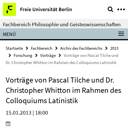
Springe
Service-
Freie Universität Berlin
direkt
Navigation
zu
Fachbereich Philosophie und Geisteswissenschaften
Inhalt
MENÜ
Startseite
Fachbereich
Archiv des Fachbereichs
2013
Forschung
Vorträge
Vorträge von Pascal Tilche und
Dr. Christopher Whitton im Rahmen des Colloquiums Latinistik
Vorträge von Pascal Tilche und Dr.
Christopher Whitton im Rahmen des
Colloquiums Latinistik
15.01.2013 | 18:00