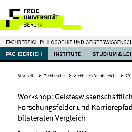
Springe
Service-
direkt
zu
Navigation
Inhalt
FACHBEREICH PHILOSOPHIE UND GEISTESWISSENSC
FACHBEREICH
INSTITUTE
STUDIUM & LE
Startseite
Fachbereich
Archiv des Fachbereichs
201
Workshop: Geisteswissenschaftlic
Forschungsfelder und Karrierepfa
bilateralen Vergleich