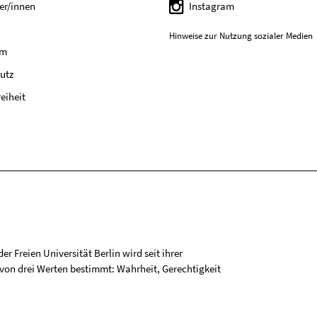
er/innen
Instagram
Hinweise zur Nutzung sozialer Medien
um
utz
reiheit
r Freien Universität Berlin wird seit ihrer
on drei Werten bestimmt: Wahrheit, Gerechtigkeit