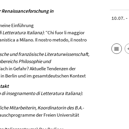
 Renaissanceforschung in
10.07. -
emeine Einführung
i Letteratura Italiana)
: “Chi fuor li maggior
ianistica a Milano. Il nostro metodo, il nostro
nische und französische Literaturwissenschaft,
hbereichs Philosophie und
 Fach in Gefahr? Aktuelle Tendenzen der
t in Berlin und im gesamtdeutschen Kontext
takt
o di insegnamento di Letteratura Italiana)
:
iche Mitarbeiterin, Koordinatorin des B.A.-
stauschprogramme der Freien Universität