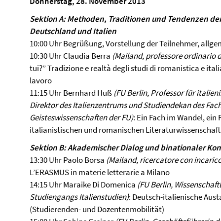
Donnerstag, 28. November 2013
Sektion A: Methoden, Traditionen und Tendenzen der
Deutschland und Italien
10:00 Uhr Begrüßung, Vorstellung der Teilnehmer, allg
10:30 Uhr Claudia Berra
(Mailand, professore ordinario d
tui?” Tradizione e realtà degli studi di romanistica e ital
lavoro
11:15 Uhr Bernhard Huß
(FU Berlin, Professor für italie
Direktor des Italienzentrums und Studiendekan des Fac
Geisteswissenschaften der FU)
: Ein Fach im Wandel, ein
italianistischen und romanischen Literaturwissenschaf
Sektion B: Akademischer Dialog und binationaler Kon
13:30 Uhr Paolo Borsa
(Mailand, ricercatore con incaric
L’ERASMUS in materie letterarie a Milano
14:15 Uhr Maraike Di Domenica
(FU Berlin, Wissenschaftl
Studiengangs Italienstudien)
: Deutsch-italienische Au
(Studierenden- und Dozentenmobilität)