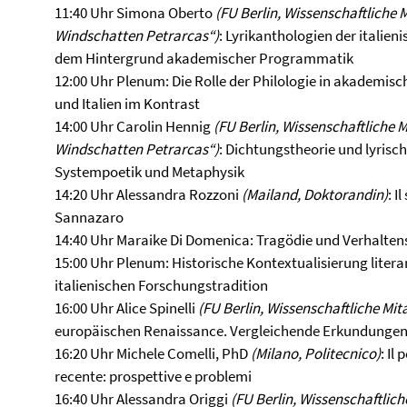
11:40 Uhr Simona Oberto
(FU Berlin, Wissenschaftliche 
Windschatten
Petrarcas“)
: Lyrikanthologien der italien
dem Hintergrund akademischer Programmatik
12:00 Uhr Plenum: Die Rolle der Philologie in akademis
und Italien im Kontrast
14:00 Uhr Carolin Hennig
(FU Berlin, Wissenschaftliche 
Windschatten
Petrarcas“)
: Dichtungstheorie und lyrisc
Systempoetik und Metaphysik
14:20 Uhr Alessandra Rozzoni
(Mailand, Doktorandin)
: I
Sannazaro
14:40 Uhr Maraike Di Domenica: Tragödie und Verhalten
15:00 Uhr Plenum: Historische Kontextualisierung litera
italienischen Forschungstradition
16:00 Uhr Alice Spinelli
(FU Berlin, Wissenschaftliche Mit
europäischen Renaissance. Vergleichende Erkundungen 
16:20 Uhr Michele Comelli, PhD
(Milano, Politecnico)
: Il
recente: prospettive e problemi
16:40 Uhr Alessandra Origgi
(FU Berlin, Wissenschaftlich