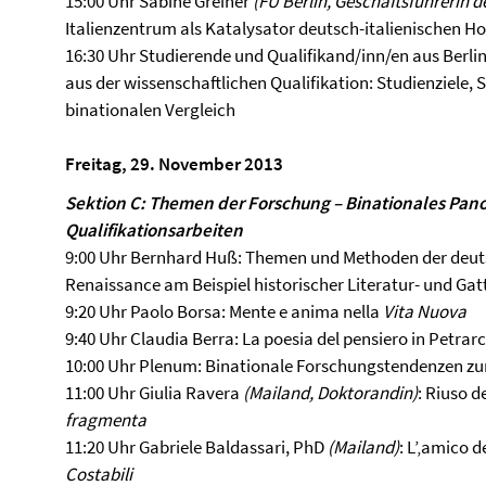
15:00 Uhr Sabine Greiner
(FU Berlin, Geschäftsführerin d
Italienzentrum als Katalysator deutsch-italienischen H
16:30 Uhr Studierende und Qualifikand/inn/en aus Berli
aus der wissenschaftlichen Qualifikation: Studienziele,
binationalen Vergleich
Freitag, 29. November 2013
Sektion C: Themen der Forschung – Binationales Pa
Qualifikationsarbeiten
9:00 Uhr Bernhard Huß: Themen und Methoden der deuts
Renaissance am Beispiel historischer Literatur- und Ga
9:20 Uhr Paolo Borsa: Mente e anima nella
Vita Nuova
9:40 Uhr Claudia Berra: La poesia del pensiero in Petrarc
10:00 Uhr Plenum: Binationale Forschungstendenzen zur
11:00 Uhr Giulia Ravera
(Mailand, Doktorandin)
: Riuso d
fragmenta
11:20 Uhr Gabriele Baldassari, PhD
(Mailand)
: L’‚amico d
Costabili