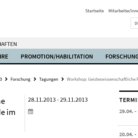
Startseite
Mitarbeiter/inn
D
HAFTEN
HRE
PROMOTION/HABILITATION
FORSCHUN
3
Forschung
Tagungen
Workshop: Geisteswissenschaftliche F
he
28.11.2013 - 29.11.2013
TERMI
de im
29.04. -
20.04. -