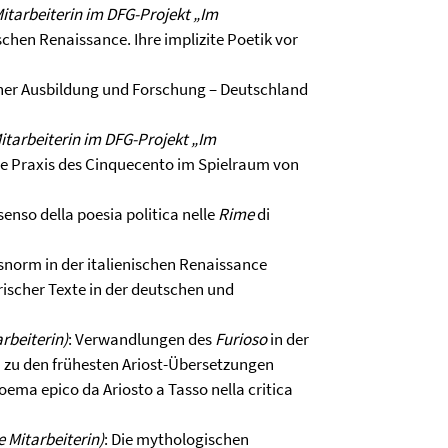
Mitarbeiterin im DFG-Projekt „Im
ischen Renaissance. Ihre implizite Poetik vor
cher Ausbildung und Forschung – Deutschland
Mitarbeiterin im DFG-Projekt „Im
he Praxis des Cinquecento im Spielraum von
l senso della poesia politica nelle
Rime
di
snorm in der italienischen Renaissance
rischer Texte in der deutschen und
arbeiterin)
: Verwandlungen des
Furioso
in der
zu den frühesten Ariost-Übersetzungen
 poema epico da Ariosto a Tasso nella critica
e Mitarbeiterin)
: Die mythologischen