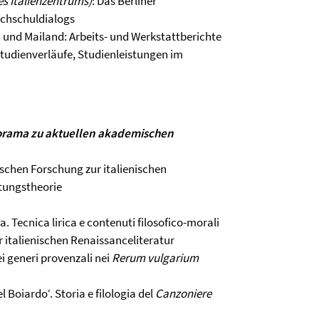
es Italienzentrums)
: Das Berliner
ochschuldialogs
n und Mailand: Arbeits- und Werkstattberichte
 Studienverläufe, Studienleistungen im
norama zu aktuellen akademischen
chen Forschung zur italienischen
ttungstheorie
a. Tecnica lirica e contenuti filosofico-morali
 italienischen Renaissanceliteratur
ei generi provenzali nei
Rerum vulgarium
el Boiardo‘. Storia e filologia del
Canzoniere