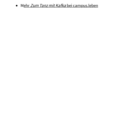
M
ehr
Zum Tanz mit Kafka
bei campus.leben