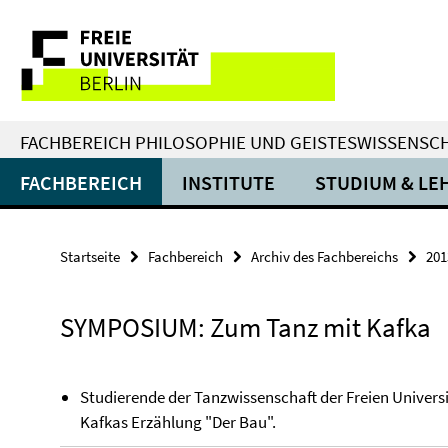
Springe
Service-
direkt
zu
Navigation
Inhalt
FACHBEREICH PHILOSOPHIE UND GEISTESWISSENSC
FACHBEREICH
INSTITUTE
STUDIUM & LE
Startseite
Fachbereich
Archiv des Fachbereichs
201
SYMPOSIUM: Zum Tanz mit Kafka
Studierende der Tanzwissenschaft der Freien Universi
Kafkas Erzählung "Der Bau".