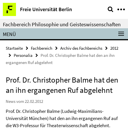
Springe
Service-
Freie Universität Berlin
direkt
Navigation
zu
Fachbereich Philosophie und Geisteswissenschaften
Inhalt
MENÜ
Startseite
Fachbereich
Archiv des Fachbereichs
2012
Personalia
Prof. Dr. Christopher Balme hat den an ihn
ergangenen Ruf abgelehnt
Prof. Dr. Christopher Balme hat den
an ihn ergangenen Ruf abgelehnt
News vom 22.02.2012
Prof. Dr. Christopher Balme (Ludwig-Maximilians-
Universität München) hat den an ihn ergangenen Ruf auf
die W3-Professur für Theaterwissenschaft abgelehnt.