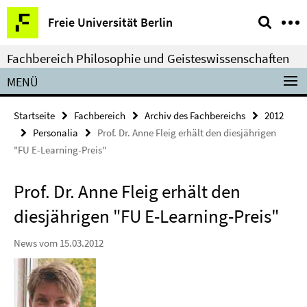
Springe
Service-
Freie Universität Berlin
direkt
Navigation
zu
Fachbereich Philosophie und Geisteswissenschaften
Inhalt
MENÜ
Startseite
Fachbereich
Archiv des Fachbereichs
2012
Personalia
Prof. Dr. Anne Fleig erhält den diesjährigen
"FU E-Learning-Preis"
Prof. Dr. Anne Fleig erhält den
diesjährigen "FU E-Learning-Preis"
News vom 15.03.2012