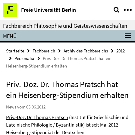
Springe
Service-
Freie Universität Berlin
direkt
Navigation
zu
Fachbereich Philosophie und Geisteswissenschaften
Inhalt
MENÜ
Startseite
Fachbereich
Archiv des Fachbereichs
2012
Personalia
Priv.-Doz. Dr. Thomas Pratsch hat ein
Heisenberg-Stipendium erhalten
Priv.-Doz. Dr. Thomas Pratsch hat
ein Heisenberg-Stipendium erhalten
News vom 05.06.2012
Priv.-Doz. Dr. Thomas Pratsch
(Institut für Griechischie und
Lateinische Philologie / Byzantinistik) ist seit Mai 2012
Heisenberg-Stipendiat der Deutschen