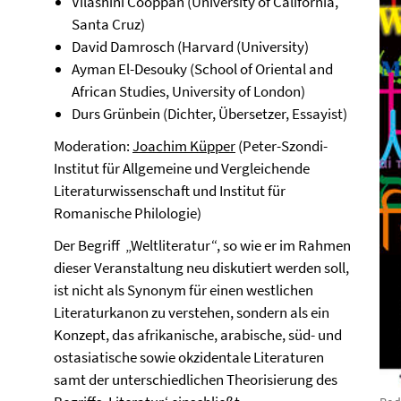
Vilashini Cooppan (University of California,
Santa Cruz)
David Damrosch (Harvard (University)
Ayman El-Desouky (School of Oriental and
African Studies, University of London)
Durs Grünbein (Dichter, Übersetzer, Essayist)
Moderation:
Joachim Küpper
(Peter-Szondi-
Institut für Allgemeine und Vergleichende
Literaturwissenschaft und Institut für
Romanische Philologie)
Der Begriff „Weltliteratur“, so wie er im Rahmen
dieser Veranstaltung neu diskutiert werden soll,
ist nicht als Synonym für einen westlichen
Literaturkanon zu verstehen, sondern als ein
Konzept, das afrikanische, arabische, süd- und
ostasiatische sowie okzidentale Literaturen
samt der unterschiedlichen Theorisierung des