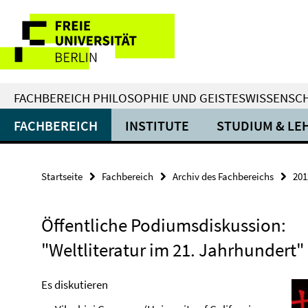
Springe
Service-
direkt
zu
Navigation
Inhalt
FACHBEREICH PHILOSOPHIE UND GEISTESWISSENSC
FACHBEREICH
INSTITUTE
STUDIUM & LE
Startseite
Fachbereich
Archiv des Fachbereichs
201
Öffentliche Podiumsdiskussion:
"Weltliteratur im 21. Jahrhundert"
Es diskutieren