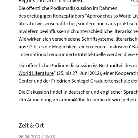
Begriffs ‚Literatur‘ einschließt.
Pod
Die öffentliche Podiumsdiskussion im Rahmen
des dreitägigen Konzeptlabors “Approaches to World Lit
literaturwissenschaftlicher, sondern auch aus praktisch
Inwiefern beeinflussen sich unterschiedliche literarisch
Wie wirken sich verschiedene Schriftsysteme, literarische
aus? Gibt es die Möglichkeit, einen neuen, ‚inklusiven‘ 
International renommierte Intellektuelle werden diese F
Die öffentliche Podiumsdiskussion ist Bestandteil des d
World Literature
" (25. bis 27. Juni 2012), einer Koopera
Center
und der
Friedrich Schlegel Graduiertenschule
der
Die Diskussion findet in deutscher und englischer Sprac
Um Anmeldung an
admin@dhc.fu-berlin.de
wird gebete
Zeit & Ort
26.06.2012 | 18:15