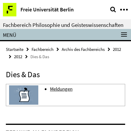
Springe
Service-
Freie Universität Berlin
direkt
Navigation
zu
Fachbereich Philosophie und Geisteswissenschaften
Inhalt
MENÜ
Startseite
Fachbereich
Archiv des Fachbereichs
2012
2012
Dies & Das
Dies & Das
Meldungen