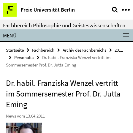
Springe
Service-
Freie Universität Berlin
direkt
Navigation
zu
Fachbereich Philosophie und Geisteswissenschaften
Inhalt
MENÜ
Startseite
Fachbereich
Archiv des Fachbereichs
2011
Personalia
Dr. habil. Franziska Wenzel vertritt im
Sommersemester Prof. Dr. Jutta Eming
Dr. habil. Franziska Wenzel vertritt
im Sommersemester Prof. Dr. Jutta
Eming
News vom 13.04.2011