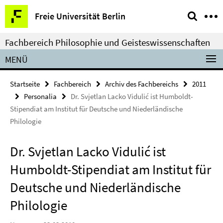
Springe
Service-
Freie Universität Berlin
direkt
Navigation
zu
Fachbereich Philosophie und Geisteswissenschaften
Inhalt
MENÜ
Startseite
Fachbereich
Archiv des Fachbereichs
2011
Personalia
Dr. Svjetlan Lacko Vidulić ist Humboldt-
Stipendiat am Institut für Deutsche und Niederländische
Philologie
Dr. Svjetlan Lacko Vidulić ist
Humboldt-Stipendiat am Institut für
Deutsche und Niederländische
Philologie