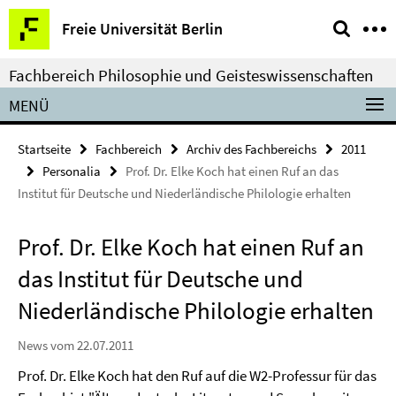
Springe
Service-
Freie Universität Berlin
direkt
Navigation
zu
Fachbereich Philosophie und Geisteswissenschaften
Inhalt
MENÜ
Startseite
Fachbereich
Archiv des Fachbereichs
2011
Personalia
Prof. Dr. Elke Koch hat einen Ruf an das
Institut für Deutsche und Niederländische Philologie erhalten
Prof. Dr. Elke Koch hat einen Ruf an
das Institut für Deutsche und
Niederländische Philologie erhalten
News vom 22.07.2011
Prof. Dr. Elke Koch hat den Ruf auf die W2-Professur für das