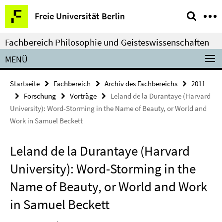
Springe
Service-
Freie Universität Berlin
direkt
Navigation
zu
Fachbereich Philosophie und Geisteswissenschaften
Inhalt
MENÜ
Startseite
Fachbereich
Archiv des Fachbereichs
2011
Forschung
Vorträge
Leland de la Durantaye (Harvard
University): Word-Storming in the Name of Beauty, or World and
Work in Samuel Beckett
Leland de la Durantaye (Harvard
University): Word-Storming in the
Name of Beauty, or World and Work
in Samuel Beckett