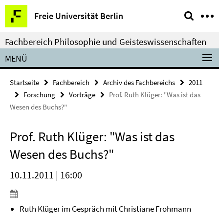
Springe
Service-
Freie Universität Berlin
direkt
Navigation
zu
Fachbereich Philosophie und Geisteswissenschaften
Inhalt
MENÜ
Startseite
Fachbereich
Archiv des Fachbereichs
2011
Forschung
Vorträge
Prof. Ruth Klüger: "Was ist das
Wesen des Buchs?"
Prof. Ruth Klüger: "Was ist das
Wesen des Buchs?"
10.11.2011 | 16:00
Ruth Klüger im Gespräch mit Christiane Frohmann