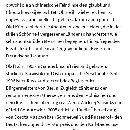
obwohl die an chinesische Feindinsekten glaubt und
Chodorkowskij verachtet. Ob sie ihr Ziel erreichen, ist
ungewiss – aber vielleicht geht es darum auch gar nicht…
Olaf Kühl schildert die Abenteuer zweier Helden, die in der
stillen Schönheit vergessener Länder so handfesten wie
sehnsuchtsmüden Menschen begegnen. Ein aufregendes
Erzähldebüt – und ein außergewöhnlicher Reise- und
Freundschaftsroman.
Olaf Kühl, 1955 in Sanderbusch/Friesland geboren,
studierte Slawistik und Osteuropäische Geschichte. Seit
1996 ist er Russlandreferent des Regierenden
Bürgermeisters von Berlin. Zugleich zählt er zu den
renommiertesten Übersetzern aus dem Polnischen und
dem Russischen, übertrug u.a. Werke Andrzej Stasiuks und
Witold Gombrowicz’. 2005 erhielt er für die Übersetzung
von Dorota Maslowskas «Schneeweiß und Russenrot» den
Deutschen Jugendliteraturpreis und den Karl-Dedecius-