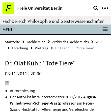
Springe
Service-
Freie Universität Berlin
direkt
Navigation
zu
Fachbereich Philosophie und Geisteswissenschaften
Inhalt
MENÜ
Startseite
Fachbereich
Archiv des Fachbereichs
2011
Forschung
Vorträge
Dr. Olaf Kühl: "Tote Tiere"
Dr. Olaf Kühl: "Tote Tiere"
03.11.2011 | 20:00
Autorenlesung
Der Autor ist im Wintersemester 2011/2012
August-
Wilhelm-von-Schlegel-Gastprofessor
am Peter-
Szondi-Institut für Allgemeine und Vergleichende