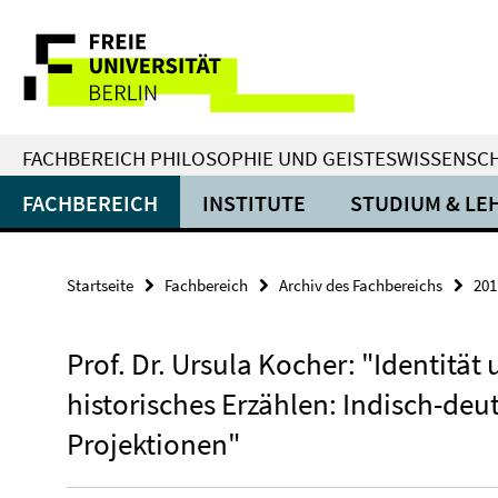
Springe
Service-
direkt
zu
Navigation
Inhalt
FACHBEREICH PHILOSOPHIE UND GEISTESWISSENSC
FACHBEREICH
INSTITUTE
STUDIUM & LE
Startseite
Fachbereich
Archiv des Fachbereichs
201
Prof. Dr. Ursula Kocher: "Identität
historisches Erzählen: Indisch-deu
Projektionen"