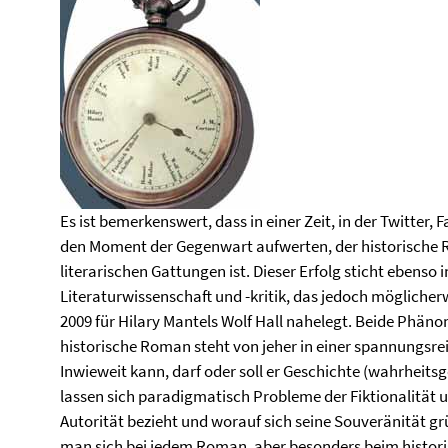
Es ist bemerkenswert, dass in einer Zeit, in der Twitter
den Moment der Gegenwart aufwerten, der historische R
literarischen Gattungen ist. Dieser Erfolg sticht ebenso 
Literaturwissenschaft und -kritik, das jedoch mögliche
2009 für Hilary Mantels Wolf Hall nahelegt. Beide Phän
historische Roman steht von jeher in einer spannungsr
Inwieweit kann, darf oder soll er Geschichte (wahrheit
lassen sich paradigmatisch Probleme der Fiktionalität
Autorität bezieht und worauf sich seine Souveränität gr
man sich bei jedem Roman, aber besonders beim histori