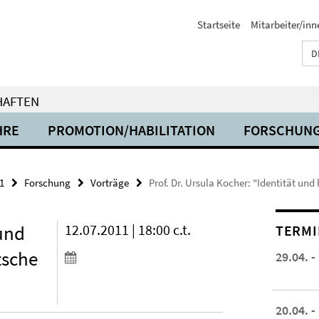
Startseite
Mitarbeiter/inn
D
HAFTEN
HRE
PROMOTION/HABILITATION
FORSCHUN
1
Forschung
Vorträge
Prof. Dr. Ursula Kocher: "Identität und
 und
12.07.2011 | 18:00 c.t.
TERMI
tsche
29.04. -
20.04. -