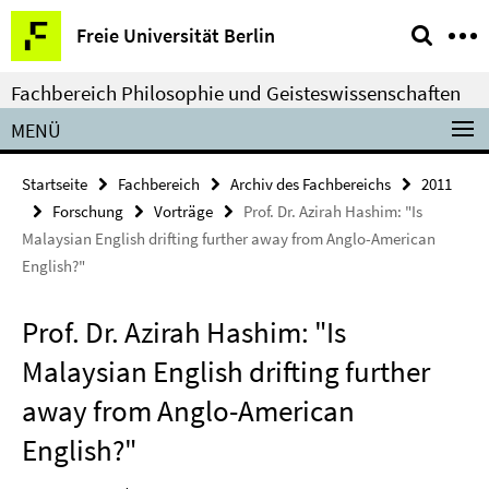
Springe
Service-
Freie Universität Berlin
direkt
Navigation
zu
Fachbereich Philosophie und Geisteswissenschaften
Inhalt
MENÜ
Startseite
Fachbereich
Archiv des Fachbereichs
2011
Forschung
Vorträge
Prof. Dr. Azirah Hashim: "Is
Malaysian English drifting further away from Anglo-American
English?"
Prof. Dr. Azirah Hashim: "Is
Malaysian English drifting further
away from Anglo-American
English?"