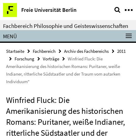
Springe
Service-
Freie Universität Berlin
direkt
Navigation
zu
Fachbereich Philosophie und Geisteswissenschaften
Inhalt
MENÜ
Startseite
Fachbereich
Archiv des Fachbereichs
2011
Forschung
Vorträge
Winfried Fluck: Die
Amerikanisierung des historischen Romans: Puritaner, weiße
Indianer, ritterliche Südstaatler und der Traum vom autarken
Individuum"
Winfried Fluck: Die
Amerikanisierung des historischen
Romans: Puritaner, weiße Indianer,
ritterliche Südstaatler und der