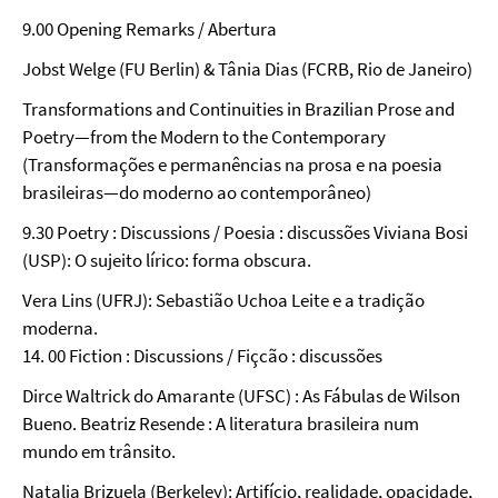
9.00 Opening Remarks / Abertura
Jobst Welge (FU Berlin) & Tânia Dias (FCRB, Rio de Janeiro)
Transformations and Continuities in Brazilian Prose and
Poetry—from the Modern to the Contemporary
(Transformações e permanências na prosa e na poesia
brasileiras—do moderno ao contemporâneo)
9.30 Poetry : Discussions / Poesia : discussões Viviana Bosi
(USP): O sujeito lírico: forma obscura.
Vera Lins (UFRJ): Sebastião Uchoa Leite e a tradição
moderna.
14. 00 Fiction : Discussions / Fiçcão : discussões
Dirce Waltrick do Amarante (UFSC) : As Fábulas de Wilson
Bueno. Beatriz Resende : A literatura brasileira num
mundo em trânsito.
Natalia Brizuela (Berkeley): Artifício, realidade, opacidade,