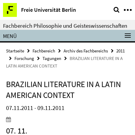
Springe
Service-
Freie Universität Berlin
direkt
Navigation
zu
Fachbereich Philosophie und Geisteswissenschaften
Inhalt
MENÜ
Startseite
Fachbereich
Archiv des Fachbereichs
2011
Forschung
Tagungen
BRAZILIAN LITERATURE IN A
LATIN AMERICAN CONTEXT
BRAZILIAN LITERATURE IN A LATIN
AMERICAN CONTEXT
07.11.2011 - 09.11.2011
07. 11.