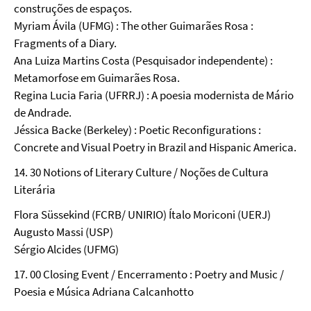
construções de espaços.
Myriam Ávila (UFMG) : The other Guimarães Rosa :
Fragments of a Diary.
Ana Luiza Martins Costa (Pesquisador independente) :
Metamorfose em Guimarães Rosa.
Regina Lucia Faria (UFRRJ) : A poesia modernista de Mário
de Andrade.
Jéssica Backe (Berkeley) : Poetic Reconfigurations :
Concrete and Visual Poetry in Brazil and Hispanic America.
14. 30 Notions of Literary Culture / Noções de Cultura
Literária
Flora Süssekind (FCRB/ UNIRIO) Ítalo Moriconi (UERJ)
Augusto Massi (USP)
Sérgio Alcides (UFMG)
17. 00 Closing Event / Encerramento : Poetry and Music /
Poesia e Música Adriana Calcanhotto