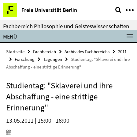
Springe
Service-
Freie Universität Berlin
direkt
Navigation
zu
Fachbereich Philosophie und Geisteswissenschaften
Inhalt
MENÜ
Startseite
Fachbereich
Archiv des Fachbereichs
2011
Forschung
Tagungen
Studientag: "Sklaverei und ihre
Abschaffung - eine strittige Erinnerung"
Studientag: "Sklaverei und ihre
Abschaffung - eine strittige
Erinnerung"
13.05.2011 | 15:00 - 18:00