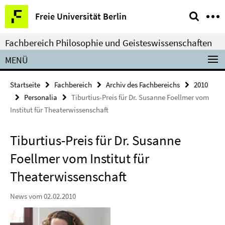
Springe
Service-
Freie Universität Berlin
direkt
Navigation
zu
Fachbereich Philosophie und Geisteswissenschaften
Inhalt
MENÜ
Startseite
Fachbereich
Archiv des Fachbereichs
2010
Personalia
Tiburtius-Preis für Dr. Susanne Foellmer vom
Institut für Theaterwissenschaft
Tiburtius-Preis für Dr. Susanne
Foellmer vom Institut für
Theaterwissenschaft
News vom 02.02.2010