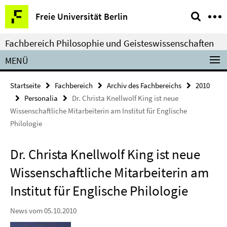
Springe
Service-
Freie Universität Berlin
direkt
Navigation
zu
Fachbereich Philosophie und Geisteswissenschaften
Inhalt
MENÜ
Startseite
Fachbereich
Archiv des Fachbereichs
2010
Personalia
Dr. Christa Knellwolf King ist neue
Wissenschaftliche Mitarbeiterin am Institut für Englische
Philologie
Dr. Christa Knellwolf King ist neue
Wissenschaftliche Mitarbeiterin am
Institut für Englische Philologie
News vom 05.10.2010