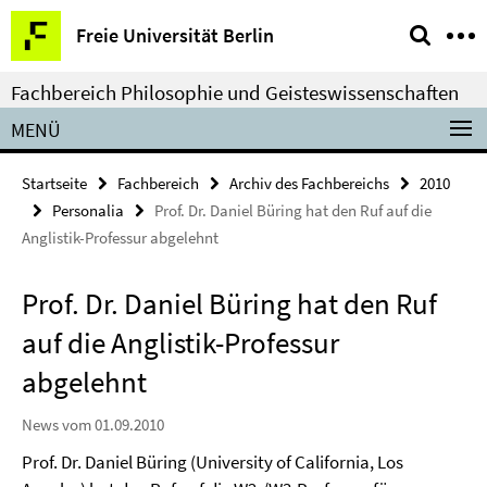
Springe
Service-
Freie Universität Berlin
direkt
Navigation
zu
Fachbereich Philosophie und Geisteswissenschaften
Inhalt
MENÜ
Startseite
Fachbereich
Archiv des Fachbereichs
2010
Personalia
Prof. Dr. Daniel Büring hat den Ruf auf die
Anglistik-Professur abgelehnt
Prof. Dr. Daniel Büring hat den Ruf
auf die Anglistik-Professur
abgelehnt
News vom 01.09.2010
Prof. Dr. Daniel Büring (University of California, Los