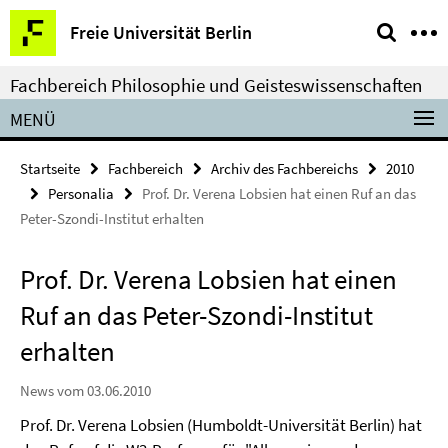
Springe
Service-
Freie Universität Berlin
direkt
Navigation
zu
Fachbereich Philosophie und Geisteswissenschaften
Inhalt
MENÜ
Startseite
Fachbereich
Archiv des Fachbereichs
2010
Personalia
Prof. Dr. Verena Lobsien hat einen Ruf an das
Peter-Szondi-Institut erhalten
Prof. Dr. Verena Lobsien hat einen
Ruf an das Peter-Szondi-Institut
erhalten
News vom 03.06.2010
Prof. Dr. Verena Lobsien (Humboldt-Universität Berlin) hat