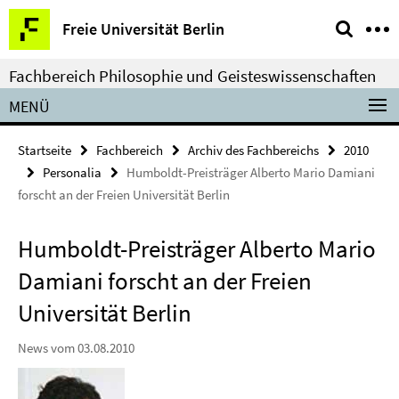
Springe
Service-
Freie Universität Berlin
direkt
Navigation
zu
Fachbereich Philosophie und Geisteswissenschaften
Inhalt
MENÜ
Startseite
Fachbereich
Archiv des Fachbereichs
2010
Personalia
Humboldt-Preisträger Alberto Mario Damiani
forscht an der Freien Universität Berlin
Humboldt-Preisträger Alberto Mario
Damiani forscht an der Freien
Universität Berlin
News vom 03.08.2010