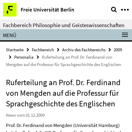
Springe
Service-
Freie Universität Berlin
direkt
Navigation
zu
Fachbereich Philosophie und Geisteswissenschaften
Inhalt
MENÜ
Startseite
Fachbereich
Archiv des Fachbereichs
2009
Personalia
Ruferteilung an Prof. Dr. Ferdinand von
Mengden auf die Professur für Sprachgeschichte des Englischen
Ruferteilung an Prof. Dr. Ferdinand
von Mengden auf die Professur für
Sprachgeschichte des Englischen
News vom 01.12.2009
Prof. Dr. Ferdinand von Mengden (Universität Hamburg)