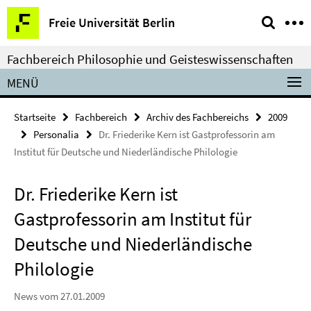
Springe
Service-
Freie Universität Berlin
direkt
Navigation
zu
Fachbereich Philosophie und Geisteswissenschaften
Inhalt
MENÜ
Startseite
Fachbereich
Archiv des Fachbereichs
2009
Personalia
Dr. Friederike Kern ist Gastprofessorin am
Institut für Deutsche und Niederländische Philologie
Dr. Friederike Kern ist
Gastprofessorin am Institut für
Deutsche und Niederländische
Philologie
News vom 27.01.2009