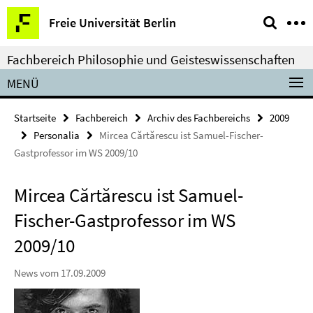
Springe
Service-
Freie Universität Berlin
direkt
Navigation
zu
Fachbereich Philosophie und Geisteswissenschaften
Inhalt
MENÜ
Startseite
Fachbereich
Archiv des Fachbereichs
2009
Personalia
Mircea Cărtărescu ist Samuel-Fischer-
Gastprofessor im WS 2009/10
Mircea Cărtărescu ist Samuel-
Fischer-Gastprofessor im WS
2009/10
News vom 17.09.2009