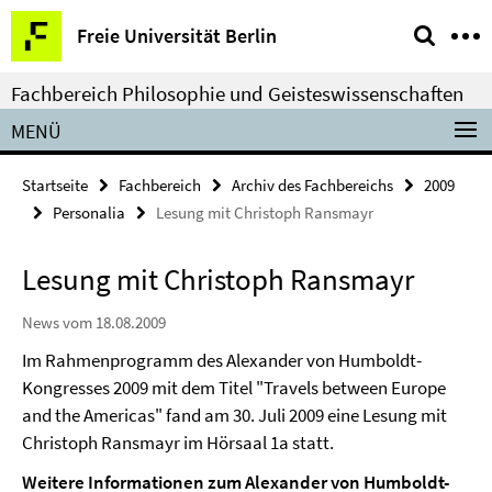
Springe
Service-
Freie Universität Berlin
direkt
Navigation
zu
Fachbereich Philosophie und Geisteswissenschaften
Inhalt
MENÜ
Startseite
Fachbereich
Archiv des Fachbereichs
2009
Personalia
Lesung mit Christoph Ransmayr
Lesung mit Christoph Ransmayr
News vom 18.08.2009
Im Rahmenprogramm des Alexander von Humboldt-
Kongresses 2009 mit dem Titel "Travels between Europe
and the Americas" fand am 30. Juli 2009 eine Lesung mit
Christoph Ransmayr im Hörsaal 1a statt.
Weitere Informationen zum Alexander von Humboldt-