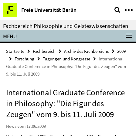
Springe
Service-
Freie Universität Berlin
direkt
Navigation
zu
Fachbereich Philosophie und Geisteswissenschaften
Inhalt
MENÜ
Startseite
Fachbereich
Archiv des Fachbereichs
2009
Forschung
Tagungen und Kongresse
International
Graduate Conference in Philosophy: "Die Figur des Zeugen" vom
9. bis 11. Juli 2009
International Graduate Conference
in Philosophy: "Die Figur des
Zeugen" vom 9. bis 11. Juli 2009
News vom 17.06.2009