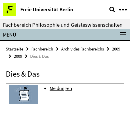
Springe
Service-
Freie Universität Berlin
direkt
Navigation
zu
Fachbereich Philosophie und Geisteswissenschaften
Inhalt
MENÜ
Startseite
Fachbereich
Archiv des Fachbereichs
2009
2009
Dies & Das
Dies & Das
Meldungen