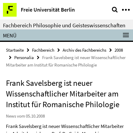
Springe
Service-
Freie Universität Berlin
direkt
Navigation
zu
Fachbereich Philosophie und Geisteswissenschaften
Inhalt
MENÜ
Startseite
Fachbereich
Archiv des Fachbereichs
2008
Personalia
Frank Savelsberg ist neuer Wissenschaftlicher
Mitarbeiter am Institut für Romanische Philologie
Frank Savelsberg ist neuer
Wissenschaftlicher Mitarbeiter am
Institut für Romanische Philologie
News vom 05.10.2008
Frank Savelsberg
ist neuer Wissenschaftlicher Mitarbeiter