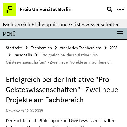
Springe
Service-
Freie Universität Berlin
direkt
Navigation
zu
Fachbereich Philosophie und Geisteswissenschaften
Inhalt
MENÜ
Startseite
Fachbereich
Archiv des Fachbereichs
2008
Personalia
Erfolgreich bei der Initiative "Pro
Geisteswissenschaften" - Zwei neue Projekte am Fachbereich
Erfolgreich bei der Initiative "Pro
Geisteswissenschaften" - Zwei neue
Projekte am Fachbereich
News vom 12.06.2008
Der Fachbereich Philosophie und Geisteswissenschaften