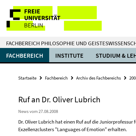
Springe
Service-
direkt
zu
Navigation
Inhalt
FACHBEREICH PHILOSOPHIE UND GEISTESWISSENSC
FACHBEREICH
INSTITUTE
STUDIUM & LE
Startseite
Fachbereich
Archiv des Fachbereichs
200
Ruf an Dr. Oliver Lubrich
News vom 27.08.2008
Dr. Oliver Lubrich
hat einen Ruf auf die Juniorprofessur
Exzellenzclusters "Languages of Emotion" erhalten.