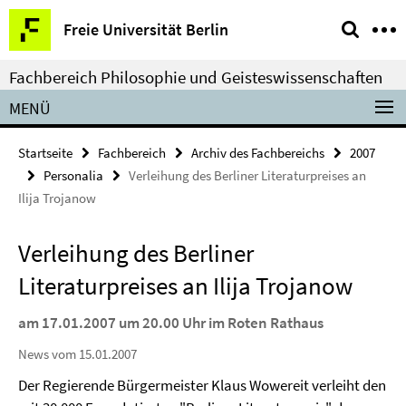
Springe
Service-
Freie Universität Berlin
direkt
Navigation
zu
Fachbereich Philosophie und Geisteswissenschaften
Inhalt
MENÜ
Startseite
Fachbereich
Archiv des Fachbereichs
2007
Personalia
Verleihung des Berliner Literaturpreises an
Ilija Trojanow
Verleihung des Berliner
Literaturpreises an Ilija Trojanow
am 17.01.2007 um 20.00 Uhr im Roten Rathaus
News vom 15.01.2007
Der Regierende Bürgermeister Klaus Wowereit verleiht den