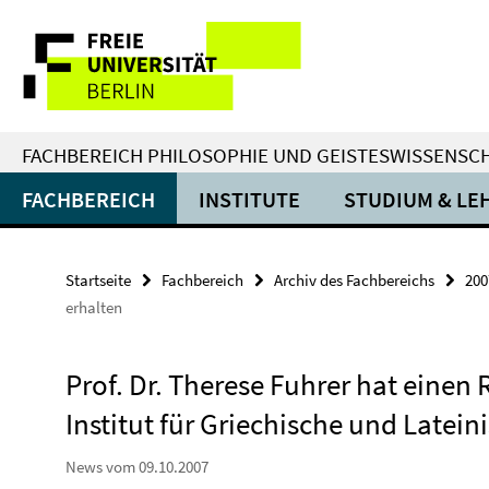
Springe
Service-
direkt
zu
Navigation
Inhalt
FACHBEREICH PHILOSOPHIE UND GEISTESWISSENSC
FACHBEREICH
INSTITUTE
STUDIUM & LE
Startseite
Fachbereich
Archiv des Fachbereichs
200
erhalten
Prof. Dr. Therese Fuhrer hat einen
Institut für Griechische und Latein
News vom 09.10.2007