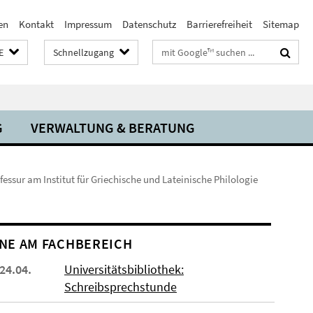
en
Kontakt
Impressum
Datenschutz
Barrierefreiheit
Sitemap
Suchbegriffe
E
Schnellzugang
G
VERWALTUNG & BERATUNG
ofessur am Institut für Griechische und Lateinische Philologie
NE AM FACHBEREICH
 24.04.
Universitätsbibliothek:
Schreibsprechstunde