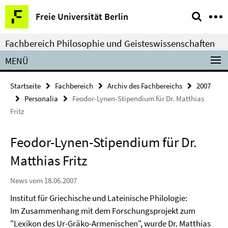
Springe
Service-
Freie Universität Berlin
direkt
Navigation
zu
Fachbereich Philosophie und Geisteswissenschaften
Inhalt
MENÜ
Startseite
Fachbereich
Archiv des Fachbereichs
2007
Personalia
Feodor-Lynen-Stipendium für Dr. Matthias
Fritz
Feodor-Lynen-Stipendium für Dr.
Matthias Fritz
News vom 18.06.2007
Institut für Griechische und Lateinische Philologie:
Im Zusammenhang mit dem Forschungsprojekt zum
"Lexikon des Ur-Gräko-Armenischen", wurde Dr. Matthias