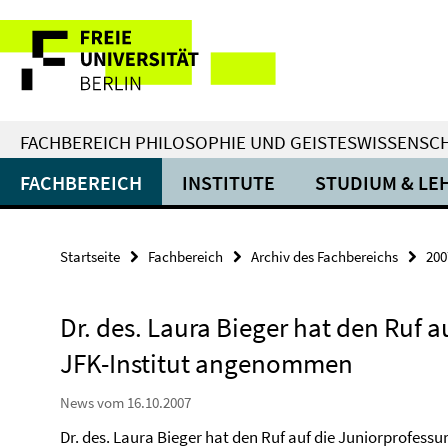
Springe
Service-
direkt
zu
Navigation
Inhalt
FACHBEREICH PHILOSOPHIE UND GEISTESWISSENSC
FACHBEREICH
INSTITUTE
STUDIUM & LE
Startseite
Fachbereich
Archiv des Fachbereichs
200
Dr. des. Laura Bieger hat den Ruf 
JFK-Institut angenommen
News vom 16.10.2007
Dr. des. Laura Bieger hat den Ruf auf die Juniorprofessur