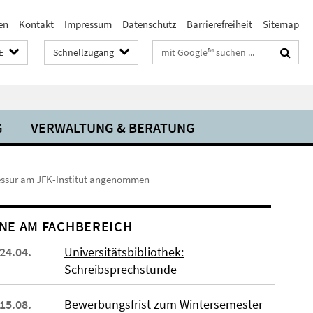
en
Kontakt
Impressum
Datenschutz
Barrierefreiheit
Sitemap
Suchbegriffe
E
Schnellzugang
G
VERWALTUNG & BERATUNG
ofessur am JFK-Institut angenommen
NE AM FACHBEREICH
 24.04.
Universitätsbibliothek:
Schreibsprechstunde
 15.08.
Bewerbungsfrist zum Wintersemester