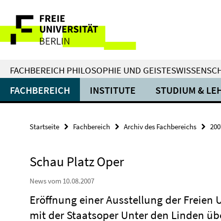
Springe
Service-
direkt
zu
Navigation
Inhalt
FACHBEREICH PHILOSOPHIE UND GEISTESWISSENSC
FACHBEREICH
INSTITUTE
STUDIUM & LE
Startseite
Fachbereich
Archiv des Fachbereichs
200
Schau Platz Oper
News vom 10.08.2007
Eröffnung einer Ausstellung der Freien U
mit der Staatsoper Unter den Linden üb