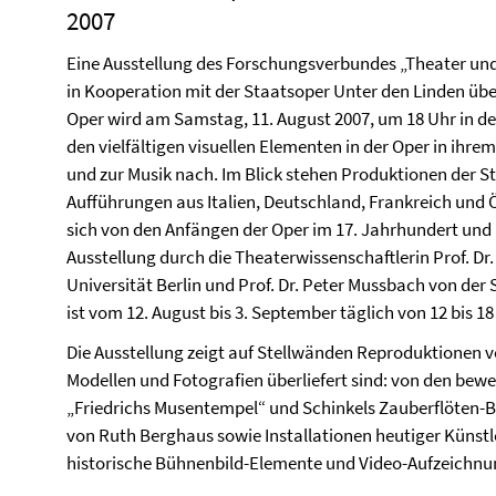
2007
Eine Ausstellung des Forschungsverbundes „Theater und F
in Kooperation mit der Staatsoper Unter den Linden übe
Oper wird am Samstag, 11. August 2007, um 18 Uhr in der
den vielfältigen visuellen Elementen in der Oper in ihr
und zur Musik nach. Im Blick stehen Produktionen der S
Aufführungen aus Italien, Deutschland, Frankreich und Ö
sich von den Anfängen der Oper im 17. Jahrhundert und r
Ausstellung durch die Theaterwissenschaftlerin
Prof. Dr.
Universität Berlin und Prof. Dr. Peter Mussbach von der
ist vom 12. August bis 3. September täglich von 12 bis 18 U
Die Ausstellung zeigt auf Stellwänden Reproduktionen v
Modellen und Fotografien überliefert sind: von den be
„Friedrichs Musentempel“ und Schinkels Zauberflöten-B
von Ruth Berghaus sowie Installationen heutiger Künstl
historische Bühnenbild-Elemente und Video-Aufzeichnun