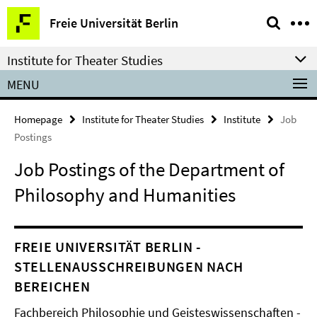
Springe
Service
Freie Universität Berlin
direkt
Navigation
zu
Institute for Theater Studies
Inhalt
MENU
Homepage
Institute for Theater Studies
Institute
Job
Postings
Job Postings of the Department of
Philosophy and Humanities
FREIE UNIVERSITÄT BERLIN -
STELLENAUSSCHREIBUNGEN NACH
BEREICHEN
Fachbereich Philosophie und Geisteswissenschaften -