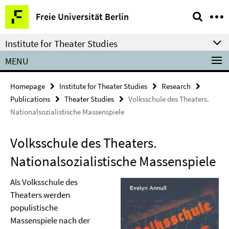
Springe
Service
Freie Universität Berlin
direkt
Navigation
zu
Institute for Theater Studies
Inhalt
MENU
Homepage
Institute for Theater Studies
Research
Publications
Theater Studies
Volksschule des Theaters.
Nationalsozialistische Massenspiele
Volksschule des Theaters.
Nationalsozialistische Massenspiele
Als Volksschule des
Theaters werden
populistische
Massenspiele nach der