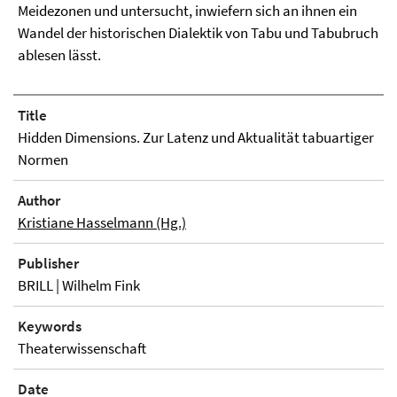
Meidezonen und untersucht, inwiefern sich an ihnen ein
Wandel der historischen Dialektik von Tabu und Tabubruch
ablesen lässt.
Title
Hidden Dimensions. Zur Latenz und Aktualität tabuartiger
Normen
Author
Kristiane Hasselmann (Hg.)
Publisher
BRILL | Wilhelm Fink
Keywords
Theaterwissenschaft
Date