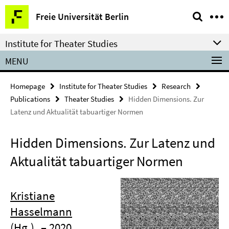
Springe
Service
Freie Universität Berlin
direkt
Navigation
zu
Institute for Theater Studies
Inhalt
MENU
Homepage
Institute for Theater Studies
Research
Publications
Theater Studies
Hidden Dimensions. Zur
Latenz und Aktualität tabuartiger Normen
Hidden Dimensions. Zur Latenz und
Aktualität tabuartiger Normen
Kristiane
Hasselmann
(Hg.)
– 2020