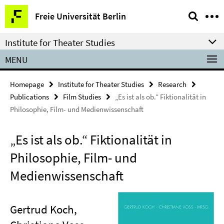
Springe
Service
Freie Universität Berlin
direkt
Navigation
zu
Institute for Theater Studies
Inhalt
MENU
Homepage
Institute for Theater Studies
Research
Publications
Film Studies
„Es ist als ob.“ Fiktionalität in
Philosophie, Film- und Medienwissenschaft
„Es ist als ob.“ Fiktionalität in
Philosophie, Film- und
Medienwissenschaft
Gertrud Koch,