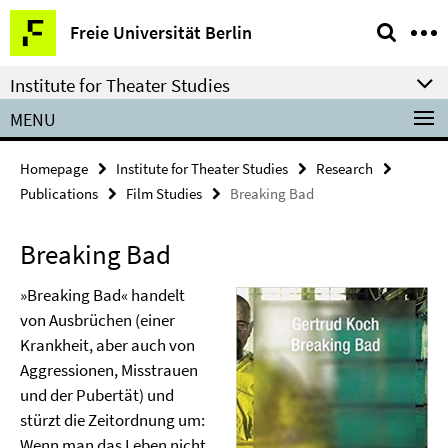
Springe
Service
Freie Universität Berlin
direkt
Navigation
zu
Institute for Theater Studies
Inhalt
MENU
Homepage
Institute for Theater Studies
Research
Publications
Film Studies
Breaking Bad
Breaking Bad
»Breaking Bad« handelt
von Ausbrüchen (einer
Krankheit, aber auch von
Aggressionen, Misstrauen
und der Pubertät) und
stürzt die Zeitordnung um:
Wenn man das Leben nicht