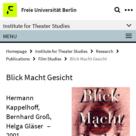
Springe
Service
Freie Universität Berlin
direkt
Navigation
zu
Institute for Theater Studies
Inhalt
MENU
Homepage
Institute for Theater Studies
Research
Publications
Film Studies
Blick Macht Gesicht
Blick Macht Gesicht
Hermann
Kappelhoff,
Bernhard Groß,
Helga Gläser
–
2001