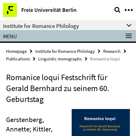
Springe
Service
Freie Universität Berlin
direkt
Navigation
zu
Institute for Romance Philology
Inhalt
MENU
Homepage
Institute for Romance Philology
Research
Publications
Linguistic monographs
Romanice loqui
Romanice loqui Festschrift für
Gerald Bernhard zu seinem 60.
Geburtstag
Gerstenberg,
Annette; Kittler,