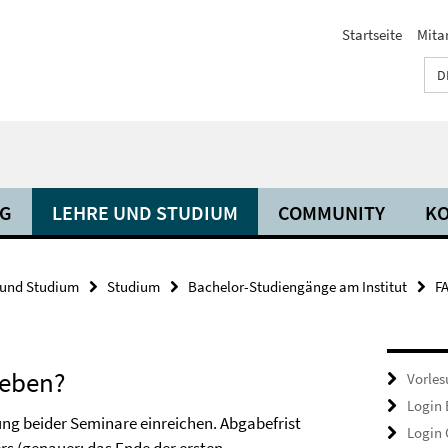
Startseite
Mita
D
NG
LEHRE UND STUDIUM
COMMUNITY
KO
 und Studium
Studium
Bachelor-Studiengänge am Institut
F
geben?
Vorles
Login
ung beider Seminare einreichen. Abgabefrist
Login