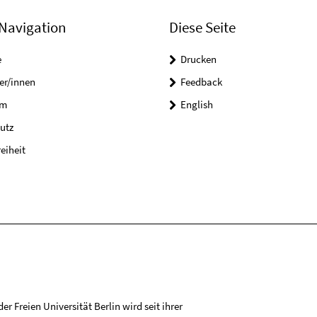
Navigation
Diese Seite
e
Drucken
er/innen
Feedback
um
English
utz
reiheit
r Freien Universität Berlin wird seit ihrer