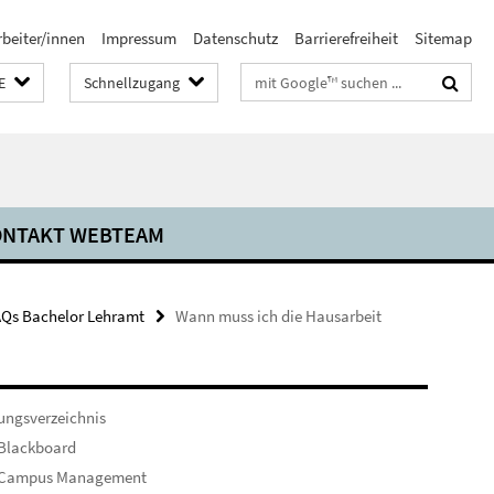
rbeiter/innen
Impressum
Datenschutz
Barrierefreiheit
Sitemap
Suchbegriffe
E
Schnellzugang
NTAKT WEBTEAM
AQs Bachelor Lehramt
Wann muss ich die Hausarbeit
ungsverzeichnis
 Blackboard
 Campus Management