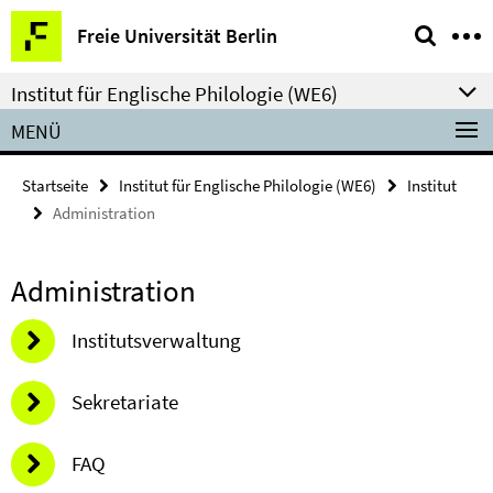
Springe
Service-
Freie Universität Berlin
direkt
Navigation
zu
Institut für Englische Philologie (WE6)
Inhalt
MENÜ
Startseite
Institut für Englische Philologie (WE6)
Institut
Administration
Administration
Institutsverwaltung
Sekretariate
FAQ